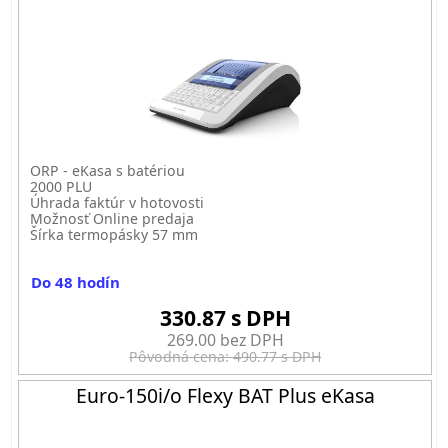
ORP - eKasa s batériou
2000 PLU
Úhrada faktúr v hotovosti
Možnosť Online predaja
Šírka termopásky 57 mm
Do 48 hodín
330.87 s DPH
269.00 bez DPH
Pôvodná cena: 490.77 s DPH
Euro-150i/o Flexy BAT Plus eKasa