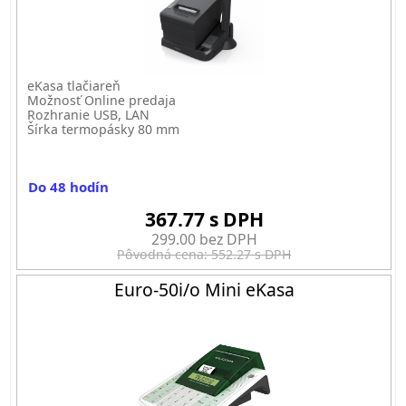
eKasa tlačiareň
Možnosť Online predaja
Rozhranie USB, LAN
Šírka termopásky 80 mm
Do 48 hodín
367.77 s DPH
299.00 bez DPH
Pôvodná cena: 552.27 s DPH
Euro-50i/o Mini eKasa