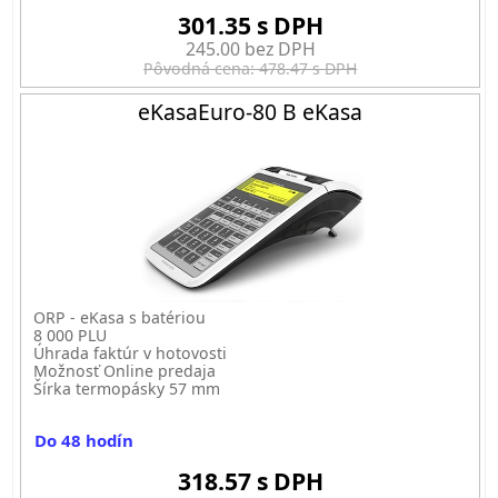
301.35 s DPH
245.00 bez DPH
Pôvodná cena: 478.47 s DPH
eKasaEuro-80 B eKasa
ORP - eKasa s batériou
8 000 PLU
Úhrada faktúr v hotovosti
Možnosť Online predaja
Šírka termopásky 57 mm
Do 48 hodín
318.57 s DPH