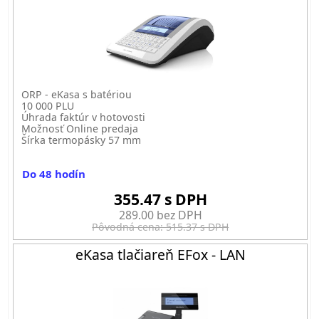
ORP - eKasa s batériou
10 000 PLU
Úhrada faktúr v hotovosti
Možnosť Online predaja
Šírka termopásky 57 mm
Do 48 hodín
355.47 s DPH
289.00 bez DPH
Pôvodná cena: 515.37 s DPH
eKasa tlačiareň EFox - LAN