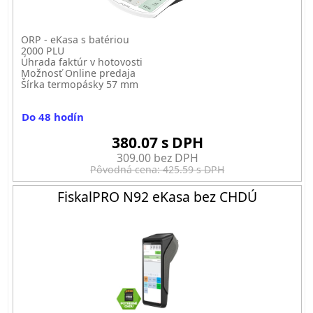
ORP - eKasa s batériou
2000 PLU
Úhrada faktúr v hotovosti
Možnosť Online predaja
Šírka termopásky 57 mm
Do 48 hodín
380.07 s DPH
309.00 bez DPH
Pôvodná cena: 425.59 s DPH
FiskalPRO N92 eKasa bez CHDÚ