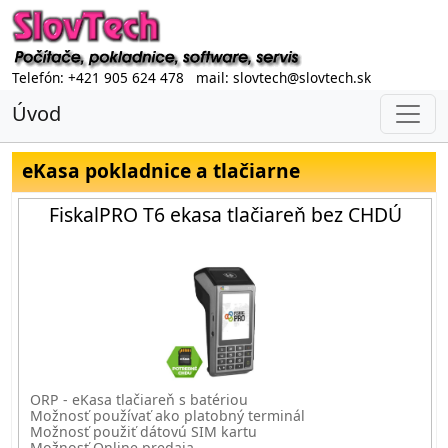
Telefón: +421 905 624 478 mail: slovtech@slovtech.sk
Úvod
eKasa pokladnice a tlačiarne
FiskalPRO T6 ekasa tlačiareň bez CHDÚ
ORP - eKasa tlačiareň s batériou
Možnosť používať ako platobný terminál
Možnosť použiť dátovú SIM kartu
Možnosť Online predaja