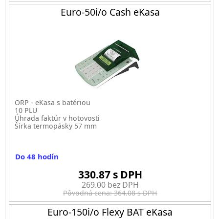
Euro-50i/o Cash eKasa
ORP - eKasa s batériou
10 PLU
Úhrada faktúr v hotovosti
Šírka termopásky 57 mm
Do 48 hodín
330.87 s DPH
269.00 bez DPH
Pôvodná cena: 364.08 s DPH
Euro-150i/o Flexy BAT eKasa