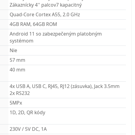
Zákaznícky 4'' palcov7 kapacitný
Quad-Core Cortex A55, 2.0 GHz
4GB RAM, 64GB ROM
Android 11 so zabezpečeným platobným
systémom
Nie
57 mm
40 mm
4x USB A, USB C, RJ45, RJ12 (zásuvka), Jack 3.5mm
2x RS232
5MPx
1D, 2D, QR kódy
230V / 5V DC, 1A