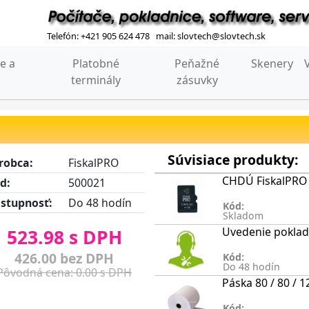
Telefón: +421 905 624 478 mail: slovtech@slovtech.sk
e a
Platobné
Peňažné
Skenery
terminály
zásuvky
Súvisiace produkty:
robca:
FiskalPRO
CHDÚ FiskalPRO
d:
500021
stupnosť:
Do 48 hodín
Kód:
Skladom
Uvedenie poklad
523.98 s DPH
426.00 bez DPH
Kód:
Do 48 hodín
Pôvodná cena: 0.00 s DPH
Páska 80 / 80 /
Kód: