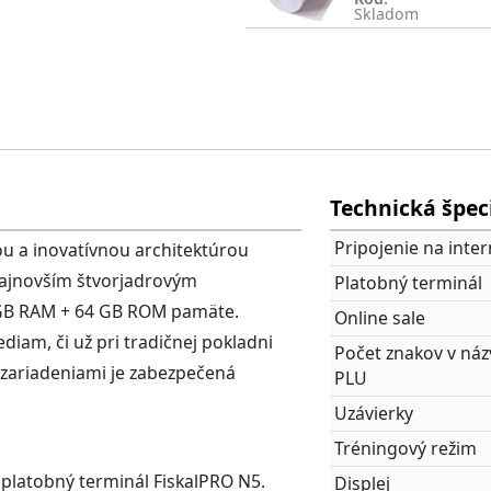
Skladom
Technická špec
Pripojenie na inter
ou a inovatívnou architektúrou
ajnovším štvorjadrovým
Platobný terminál
 GB RAM + 64 GB ROM pamäte.
Online sale
am, či už pri tradičnej pokladni
Počet znakov v náz
zariadeniami je zabezpečená
PLU
Uzávierky
Tréningový režim
 platobný terminál FiskalPRO N5.
Displej