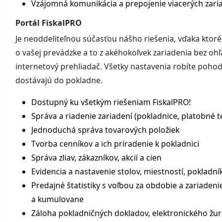
Vzájomná komunikácia a prepojenie viacerých zariad
Portál FiskalPRO
Je neoddeliteľnou súčasťou nášho riešenia, vďaka kto
o vašej prevádzke a to z akéhokoľvek zariadenia bez oh
internetový prehliadač. Všetky nastavenia robíte pohodl
dostávajú do pokladne.
Dostupný ku všetkým riešeniam FiskalPRO!
Správa a riadenie zariadení (pokladnice, platobné te
Jednoduchá správa tovarových položiek
Tvorba cenníkov a ich priradenie k pokladnici
Správa zliav, zákazníkov, akcií a cien
Evidencia a nastavenie stolov, miestností, pokladní
Predajné štatistiky s voľbou za obdobie a zariaden
a kumulovane
Záloha pokladničných dokladov, elektronického žur