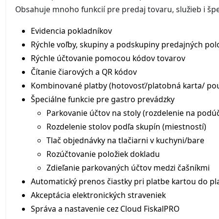
Obsahuje mnoho funkcií pre predaj tovaru, služieb i šp
Evidencia pokladníkov
Rýchle voľby, skupiny a podskupiny predajných pol
Rýchle účtovanie pomocou kódov tovarov
Čítanie čiarových a QR kódov
Kombinované platby (hotovosť/platobná karta/ po
Špeciálne funkcie pre gastro prevádzky
Parkovanie účtov na stoly (rozdelenie na podúč
Rozdelenie stolov podľa skupín (miestností)
Tlač objednávky na tlačiarni v kuchyni/bare
Rozúčtovanie položiek dokladu
Zdieľanie parkovaných účtov medzi čašníkmi
Automatický prenos čiastky pri platbe kartou do p
Akceptácia elektronických straveniek
Správa a nastavenie cez Cloud FiskalPRO