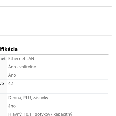
ifikácia
net
Ethernet LAN
Áno - voliteľne
Áno
ve
42
Denná, PLU, zásuvky
áno
Hlavný: 10.1'' dotykov7 kapacitný