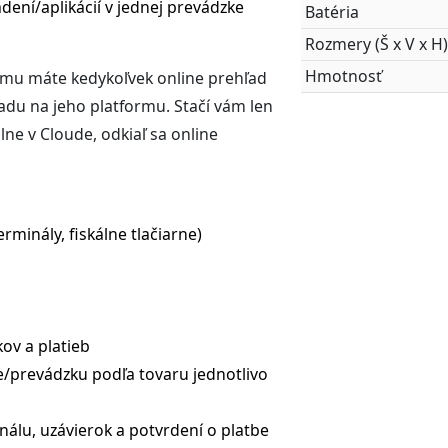
ení/aplikácií v jednej prevádzke
Batéria
Rozmery (Š x V x H
Hmotnosť
rému máte kedykoľvek online prehľad
ľadu na jeho platformu. Stačí vám len
ne v Cloude, odkiaľ sa online
rminály, fiskálne tlačiarne)
kov a platieb
ie/prevádzku podľa tovaru jednotlivo
nálu, uzávierok a potvrdení o platbe