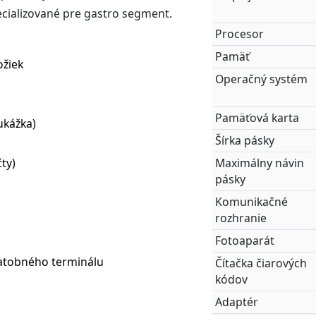
ecializované pre gastro segment.
Procesor
Pamäť
ožiek
Operačný systém
Pamäťová karta
ukážka)
Šírka pásky
Maximálny návin
ty)
pásky
Komunikačné
rozhranie
Fotoaparát
latobného terminálu
Čítačka čiarových
kódov
Adaptér