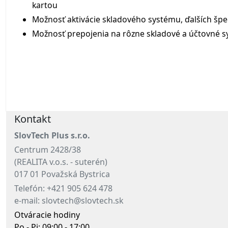
kartou
Možnosť aktivácie skladového systému, ďalších špec
Možnosť prepojenia na rôzne skladové a účtovné 
Kontakt
SlovTech Plus s.r.o.
Centrum 2428/38
(REALITA v.o.s. - suterén)
017 01 Považská Bystrica
Telefón: +421 905 624 478
e-mail: slovtech@slovtech.sk
Otváracie hodiny
Po - Pi: 09:00 - 17:00