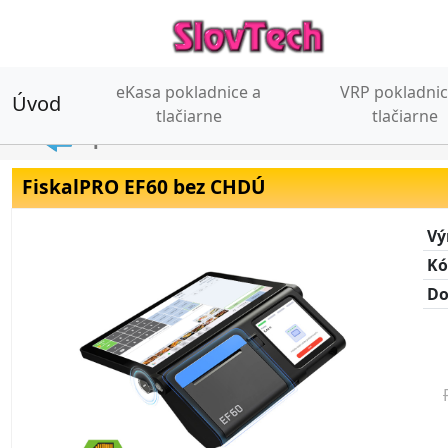
eKasa pokladnice a
VRP pokladnic
Úvod
(current)
tlačiarne
tlačiarne
Späť
FiskalPRO EF60 bez CHDÚ
Vý
Kó
Do