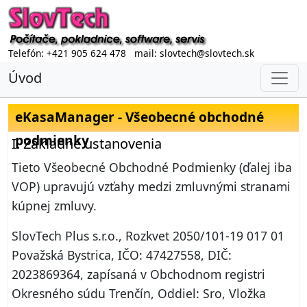
Telefón: +421 905 624 478 mail: slovtech@slovtech.sk
Úvod
eKasaManager - Všeobecné obchodné
podmienky
I. Základné ustanovenia
Tieto Všeobecné Obchodné Podmienky (ďalej iba
VOP) upravujú vzťahy medzi zmluvnými stranami
kúpnej zmluvy.
SlovTech Plus s.r.o., Rozkvet 2050/101-19 017 01
Považská Bystrica, IČO: 47427558, DIČ:
2023869364, zapísaná v Obchodnom registri
Okresného súdu Trenčín, Oddiel: Sro, Vložka