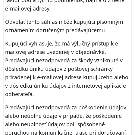
faktúr podľa týchto podmienok, najmä o zmene
e‑mailovej adresy.
Odvolať tento súhlas môže kupujúci písomným
oznámením doručeným predávajúcemu.
Kupujúci vyhlasuje, že má výlučný prístup k e-
mailovej adrese uvedenej v objednávke.
Predávajúci nezodpovedá za škody vzniknuté v
dôsledku úniku údajov z poštovej schránky
priradenej k e‑mailovej adrese kupujúceho alebo
v dôsledku úniku údajov z internetovej aplikácie
odberateľa.
Predávajúci nezodpovedá za poškodenie údajov
alebo neúplné údaje v prípade, že poškodenie
alebo neúplnosť údajov boli spôsobené
poruchou na komunikačnej trase pri doručovaní