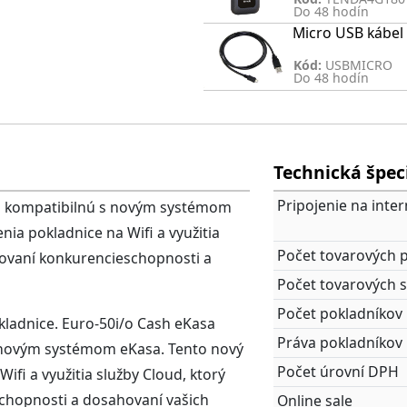
Do 48 hodín
Micro USB kábel
Kód:
USBMICRO
Do 48 hodín
Technická špec
Pripojenie na inter
u kompatibilnú s novým systémom
nia pokladnice na Wifi a využitia
Počet tovarových p
pšovaní konkurencieschopnosti a
Počet tovarových 
Počet pokladníkov
kladnice. Euro-50i/o Cash eKasa
Práva pokladníkov
 novým systémom eKasa. Tento nový
Počet úrovní DPH
ifi a využitia služby Cloud, ktorý
schopnosti a dosahovaní vašich
Online sale