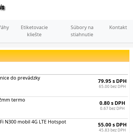
Váhy
Etiketovacie
Súbory na
Kontakt
kliešte
stiahnutie
nice do prevádzky
79.95 s DPH
65.00 bez DPH
 12mm termo
0.80 s DPH
0.67 bez DPH
Fi N300 mobil 4G LTE Hotspot
55.00 s DPH
45.83 bez DPH