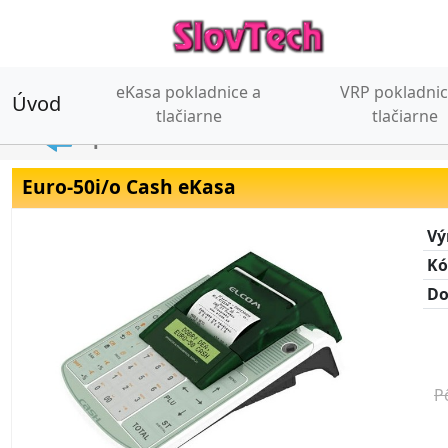
eKasa pokladnice a
VRP pokladnic
Úvod
(current)
tlačiarne
tlačiarne
Späť
Euro-50i/o Cash eKasa
Vý
Kó
Do
P