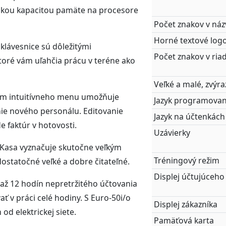
sokou kapacitou pamäte na procesore
Počet znakov v ná
Horné textové log
klávesnice sú dôležitými
Počet znakov v ria
ktoré vám uľahčia prácu v teréne ako
Veľké a malé, zvýr
om intuitívneho menu umožňuje
Jazyk programovan
nie nového personálu. Editovanie
Jazyk na účtenkách
e faktúr v hotovosti.
Uzávierky
eKasa vyznačuje skutočne veľkým
Tréningový režim
dostatočné veľké a dobre čitateľné.
Displej účtujúceho
 až 12 hodín nepretržitého účtovania
ť v práci celé hodiny. S Euro-50i/o
Displej zákazníka
d elektrickej siete.
Pamäťová karta