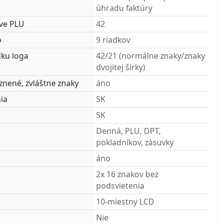
úhradu faktúry
zve PLU
42
o
9 riadkov
dku loga
42/21 (normálne znaky/znaky
dvojitej šírky)
aznené, zvláštne znaky
áno
ia
SK
SK
Denná, PLU, DPT,
pokladníkov, zásuvky
áno
2x 16 znakov bez
podsvietenia
10-miestny LCD
Nie