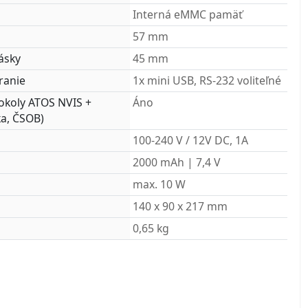
m
Interná eMMC pamäť
57 mm
ásky
45 mm
ranie
1x mini USB, RS-232 voliteľné
koly ATOS NVIS +
Áno
ka, ČSOB)
100-240 V / 12V DC, 1A
2000 mAh | 7,4 V
max. 10 W
)
140 x 90 x 217 mm
0,65 kg