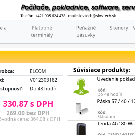
Telefón: +421 905 624 478 mail: slovtech@slovtech.sk
e a
Platobné
Peňažné
Skenery
terminály
zásuvky
Súvisiace produkty:
robca:
ELCOM
Uvedenie poklad
d:
V012303182
stupnosť:
Do 48 hodín
Kód:
Do 48 hodín
Páska 57 / 40 /
330.87 s DPH
269.00 bez DPH
Kód:
Skladom
ôvodná cena: 364.08 s DPH
Tenda 4G180 Wi-
Kód:
TENDA4G180