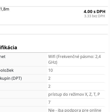
 1,8m
4.00 s DPH
3.33 bez DPH
ifikácia
net
Wifi (Frekvenčné pásmo: 2,4
GHz)
oložiek
10
skupín (DPT)
2
2
prístup do režimov X, Z, T, P
7
Nie - iba podpora pre online