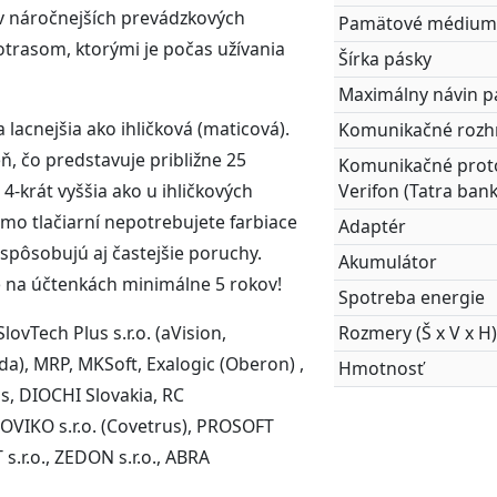
 v náročnejších prevádzkových
Pamätové médiu
otrasom, ktorými je počas užívania
Šírka pásky
Maximálny návin p
 a lacnejšia ako ihličková (maticová).
Komunikačné rozh
ň, čo predstavuje približne 25
Komunikačné proto
Verifon (Tatra ban
 4-krát vyššia ako u ihličkových
rmo tlačiarní nepotrebujete farbiace
Adaptér
 spôsobujú aj častejšie poruchy.
Akumulátor
e na účtenkách minimálne 5 rokov!
Spotreba energie
Rozmery (Š x V x H
ovTech Plus s.r.o. (aVision,
, MRP, MKSoft, Exalogic (Oberon) ,
Hmotnosť
lus, DIOCHI Slovakia, RC
NOVIKO s.r.o. (Covetrus), PROSOFT
 s.r.o., ZEDON s.r.o., ABRA