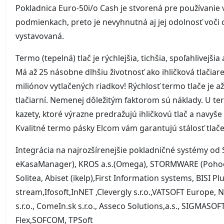
Pokladnica Euro-50i/o Cash je stvorená pre používanie
podmienkach, preto je nevyhnutná aj jej odolnosť voči 
vystavovaná.
Termo (tepelná) tlač je rýchlejšia, tichšia, spoľahlivejšia
Má až 25 násobne dlhšiu životnosť ako ihličková tlačiare
miliónov vytlačených riadkov! Rýchlosť termo tlače je až
tlačiarní. Nemenej dôležitým faktorom sú náklady. U te
kazety, ktoré výrazne predražujú ihličkovú tlač a navyše
Kvalitné termo pásky Elcom vám garantujú stálosť tlač
Integrácia na najrozšírenejšie pokladničné systémy od Sl
eKasaManager), KROS a.s.(Omega), STORMWARE (Pohoda)
Solitea, Abiset (ikelp),First Information systems, BISI P
stream,Ifosoft,InNET ,Clevergly s.r.o.,VATSOFT Europe, 
s.r.o., ComeIn.sk s.r.o., Asseco Solutions,a.s., SIGMASOFT
Flex,SOFCOM, TPSoft