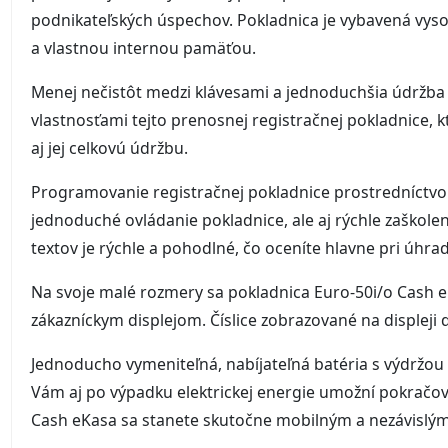
podnikateľských úspechov. Pokladnica je vybavená vy
a vlastnou internou pamäťou.
Menej nečistôt medzi klávesami a jednoduchšia údržba 
vlastnosťami tejto prenosnej registračnej pokladnice, 
aj jej celkovú údržbu.
Programovanie registračnej pokladnice prostredníctv
jednoduché ovládanie pokladnice, ale aj rýchle zaškole
textov je rýchle a pohodlné, čo oceníte hlavne pri úhrad
Na svoje malé rozmery sa pokladnica Euro-50i/o Cash 
zákazníckym displejom. Číslice zobrazované na displeji 
Jednoducho vymeniteľná, nabíjateľná batéria s výdržou
Vám aj po výpadku elektrickej energie umožní pokračova
Cash eKasa sa stanete skutočne mobilným a nezávislým o