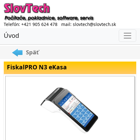
Telefón: +421 905 624 478 mail: slovtech@slovtech.sk
Úvod
Späť
FiskalPRO N3 eKasa