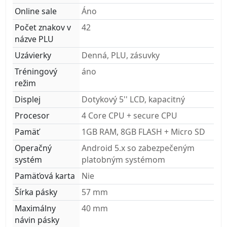
Online sale
Áno
Počet znakov v
42
názve PLU
Uzávierky
Denná, PLU, zásuvky
Tréningový
áno
režim
Displej
Dotykový 5'' LCD, kapacitný
Procesor
4 Core CPU + secure CPU
Pamäť
1GB RAM, 8GB FLASH + Micro SD
Operačný
Android 5.x so zabezpečeným
systém
platobným systémom
Pamäťová karta
Nie
Šírka pásky
57 mm
Maximálny
40 mm
návin pásky