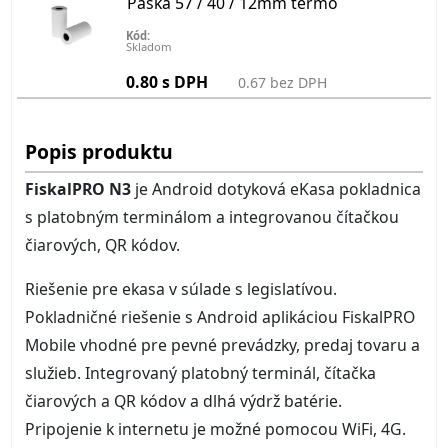
Páska 57 / 40 / 12mm termo
Kód:
Skladom
0.80 s DPH
0.67 bez DPH
Popis produktu
FiskalPRO N3
je Android dotyková eKasa pokladnica
s platobným terminálom a integrovanou čítačkou
čiarových, QR kódov.
Riešenie pre ekasa v súlade s legislatívou.
Pokladničné riešenie s Android aplikáciou FiskalPRO
Mobile vhodné pre pevné prevádzky, predaj tovaru a
služieb. Integrovaný platobný terminál, čítačka
čiarových a QR kódov a dlhá výdrž batérie.
Pripojenie k internetu je možné pomocou WiFi, 4G.