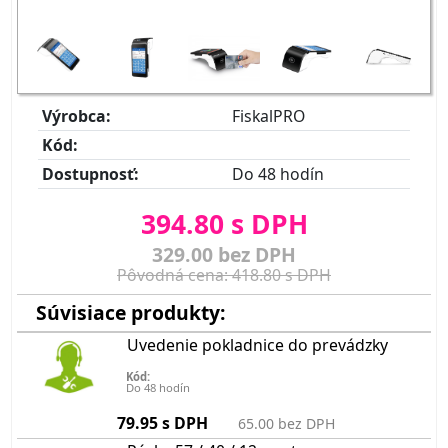
Výrobca:
FiskalPRO
Kód:
Dostupnosť:
Do 48 hodín
394.80 s DPH
329.00 bez DPH
Pôvodná cena: 418.80 s DPH
Súvisiace produkty:
Uvedenie pokladnice do prevádzky
Kód:
Do 48 hodín
79.95 s DPH
65.00 bez DPH