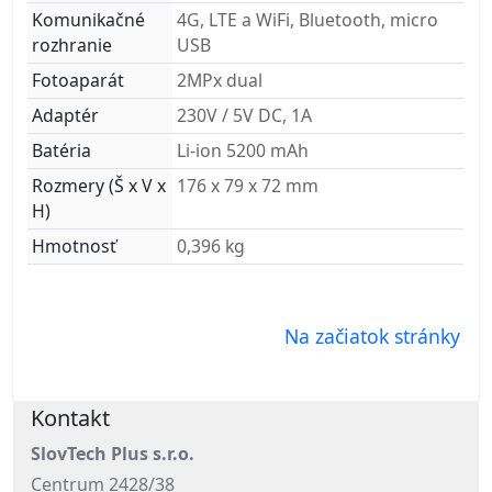
Komunikačné
4G, LTE a WiFi, Bluetooth, micro
rozhranie
USB
Fotoaparát
2MPx dual
Adaptér
230V / 5V DC, 1A
Batéria
Li-ion 5200 mAh
Rozmery (Š x V x
176 x 79 x 72 mm
H)
Hmotnosť
0,396 kg
Na začiatok stránky
Kontakt
SlovTech Plus s.r.o.
Centrum 2428/38